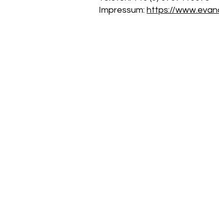
Impressum:
https://www.evan
Kontaktieren Sie mich,
und starten wir gleich los!