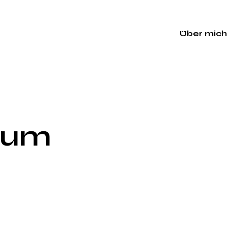
Über mich
sum